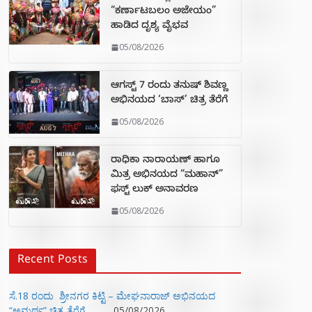
“ಕರ್ಣಾಟಬಲಂ ಅಜೇಯಂ”
ಹಾಡಿದ ದೃಶ್ಯ ವೈಭವ
05/08/2026
ಆಗಸ್ಟ್ 7 ರಂದು ತನುಷ್ ಶಿವಣ್ಣ
ಅಭಿನಯದ ‘ಬಾಸ್’ ಚಿತ್ರ ತೆರೆಗೆ
05/08/2026
ರಾಧಿಕಾ ನಾರಾಯಣ್ ಹಾಗೂ
ಮಿತ್ರ ಅಭಿನಯದ “ಮಹಾನ್”
ಫಸ್ಟ್ ಲುಕ್ ಅನಾವರಣ
05/08/2026
Recent Posts
ಸೆ.18 ರಂದು ಶ್ರೀನಗರ ಕಿಟ್ಟಿ – ಮೇಘನಾರಾಜ್ ಅಭಿನಯದ
“ಅಮರ್ಥ” ಚಿತ್ರ ತೆರೆಗೆ
05/08/2026