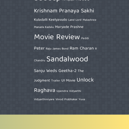
Krishnam Pranaya Sakhi
Kuladalli Keelyavudo
Land Lord
Malashree
Maryade Prashne
Manada Kadalu
Movie Review
Peddi
Peter
Ram Charan
Raju James Bond
R
Sandalwood
Chandru
Sanju Weds Geetha-2
The
Unlock
Judgment
UI Movie
Trailer
Raghava
Upendra
Vidyarthi
Vidyarthiniyare
Vinod Prabhakar
Yuva