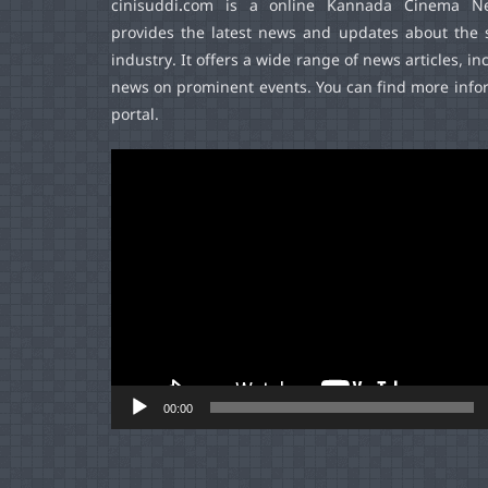
cinisuddi.com
is a online Kannada Cinema Ne
provides the latest news and updates about the 
industry. It offers a wide range of news articles, in
news on prominent events. You can find more infor
portal.
Video
Player
00:00