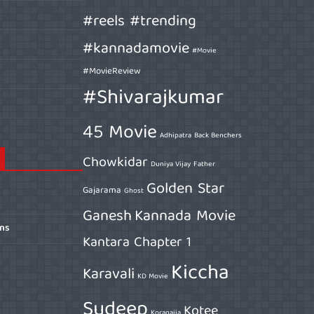
#reels #trending
#kannadamovie
#Movie
#MovieReview
#Shivarajkumar
45 Movie
Adhipatra
Back Benchers
Chowkidar
Duniya Vijay
Father
Golden Star
Gajarama
Ghost
Ganesh
Kannada Movie
ons
Kantara Chapter 1
Kiccha
Karavali
KD Movie
Sudeep
Kotee
Koragajja