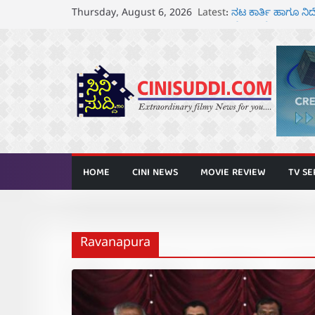
Skip
Latest:
ನಟ ಕಾರ್ತಿ ಹಾಗೂ 
Thursday, August 6, 2026
to
ಘೋಷಣೆ
ಸೆ.18 ರಂದು ಶ್ರೀನಗ
content
ತೆರೆಗೆ
ಬಾದಾಮಿಯಲ್ಲಿ “ಕರ
ಆಗಸ್ಟ್ 7 ರಂದು ತನುಷ
ರಾಧಿಕಾ ನಾರಾಯಣ್ ಹ
ಅನಾವರಣ
HOME
CINI NEWS
MOVIE REVIEW
TV SE
Ravanapura