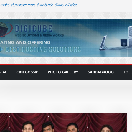
ನಿರ್ದೇಶಕ ಮೋಹನ್ ರಾಜ ಜೋಡಿಯ ಹೊಸ ಸಿನಿಮಾ
ರ ಕಿಟ್ಟಿ – ಮೇಘನಾರಾಜ್ ಅಭಿನಯದ “ಅಮರ್ಥ” ಚಿತ್ರ
್ಣಾಟಬಲಂ ಅಜೇಯಂ” ಹಾಡಿದ ದೃಶ್ಯ ವೈಭವ
್ ಶಿವಣ್ಣ ಅಭಿನಯದ ‘ಬಾಸ್’ ಚಿತ್ರ ತೆರೆಗೆ
ಾಗೂ ಮಿತ್ರ ಅಭಿನಯದ “ಮಹಾನ್” ಫಸ್ಟ್ ಲುಕ್
RIAL
CINI GOSSIP
PHOTO GALLERY
SANDALWOOD
TOL