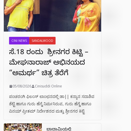
CINI NEWS
SANDALWOOD
ಸೆ.18 ರಂದು ಶ್ರೀನಗರ ಕಿಟ್ಟಿ –
ಮೇಘನಾರಾಜ್ ಅಭಿನಯದ
“ಅಮರ್ಥ” ಚಿತ್ರ ತೆರೆಗೆ
05/08/2026
Cinisuddi Online
ಪಂಚರಂಗಿ ಫಿಲಂಸ್ ಲಾಂಛನದಲ್ಲಿ ಡಾ|| ಕನ್ಯಾನ ಸದಾಶಿವ
ಶೆಟ್ಟಿ ಹಾಗೂ ಗುರು ಹೆಗ್ಡೆ ನಿರ್ಮಸಿರುವ, ಗುರು ಹೆಗ್ಡೆ ಹಾಗೂ
ವಿನಯ್ ಪ್ರೀತಮ್ ನಿರ್ದೇಶನದ ಮತ್ತು ಶ್ರೀನಗರ ಕಿಟ್ಟಿ
ಬಾದಾಮಿಯಲ್ಲಿ