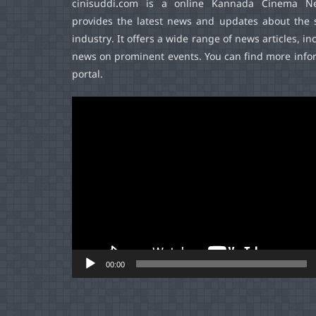
cinisuddi.com
is a online Kannada Cinema Ne
provides the latest news and updates about the 
industry. It offers a wide range of news articles, in
news on prominent events. You can find more infor
portal.
Video
Player
00:00