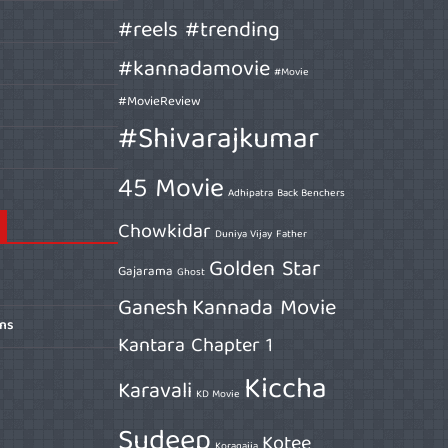
#reels #trending
#kannadamovie
#Movie
#MovieReview
#Shivarajkumar
45 Movie
Adhipatra
Back Benchers
Chowkidar
Duniya Vijay
Father
Golden Star
Gajarama
Ghost
Ganesh
Kannada Movie
ons
Kantara Chapter 1
Kiccha
Karavali
KD Movie
Sudeep
Kotee
Koragajja