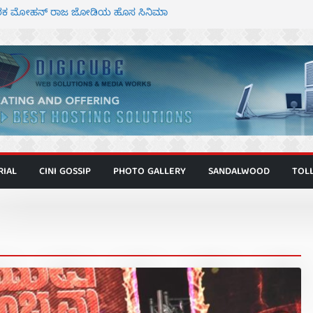
್ದೇಶಕ ಮೋಹನ್ ರಾಜ ಜೋಡಿಯ ಹೊಸ ಸಿನಿಮಾ
ಿಟ್ಟಿ – ಮೇಘನಾರಾಜ್ ಅಭಿನಯದ “ಅಮರ್ಥ” ಚಿತ್ರ
ಟಬಲಂ ಅಜೇಯಂ” ಹಾಡಿದ ದೃಶ್ಯ ವೈಭವ
ವಣ್ಣ ಅಭಿನಯದ ‘ಬಾಸ್’ ಚಿತ್ರ ತೆರೆಗೆ
 ಮಿತ್ರ ಅಭಿನಯದ “ಮಹಾನ್” ಫಸ್ಟ್ ಲುಕ್
RIAL
CINI GOSSIP
PHOTO GALLERY
SANDALWOOD
TOL