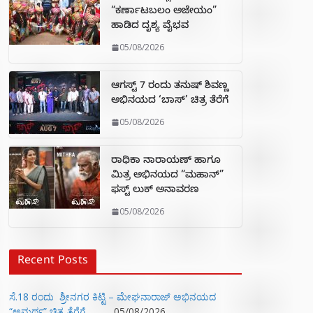
“ಕರ್ಣಾಟಬಲಂ ಅಜೇಯಂ”
ಹಾಡಿದ ದೃಶ್ಯ ವೈಭವ
05/08/2026
ಆಗಸ್ಟ್ 7 ರಂದು ತನುಷ್ ಶಿವಣ್ಣ
ಅಭಿನಯದ ‘ಬಾಸ್’ ಚಿತ್ರ ತೆರೆಗೆ
05/08/2026
ರಾಧಿಕಾ ನಾರಾಯಣ್ ಹಾಗೂ
ಮಿತ್ರ ಅಭಿನಯದ “ಮಹಾನ್”
ಫಸ್ಟ್ ಲುಕ್ ಅನಾವರಣ
05/08/2026
Recent Posts
ಸೆ.18 ರಂದು ಶ್ರೀನಗರ ಕಿಟ್ಟಿ – ಮೇಘನಾರಾಜ್ ಅಭಿನಯದ
“ಅಮರ್ಥ” ಚಿತ್ರ ತೆರೆಗೆ
05/08/2026