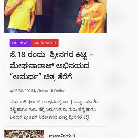
CINI NEWS
SANDALWOOD
ಸೆ.18 ರಂದು ಶ್ರೀನಗರ ಕಿಟ್ಟಿ –
ಮೇಘನಾರಾಜ್ ಅಭಿನಯದ
“ಅಮರ್ಥ” ಚಿತ್ರ ತೆರೆಗೆ
05/08/2026
Cinisuddi Online
ಪಂಚರಂಗಿ ಫಿಲಂಸ್ ಲಾಂಛನದಲ್ಲಿ ಡಾ|| ಕನ್ಯಾನ ಸದಾಶಿವ
ಶೆಟ್ಟಿ ಹಾಗೂ ಗುರು ಹೆಗ್ಡೆ ನಿರ್ಮಸಿರುವ, ಗುರು ಹೆಗ್ಡೆ ಹಾಗೂ
ವಿನಯ್ ಪ್ರೀತಮ್ ನಿರ್ದೇಶನದ ಮತ್ತು ಶ್ರೀನಗರ ಕಿಟ್ಟಿ
ಬಾದಾಮಿಯಲ್ಲಿ