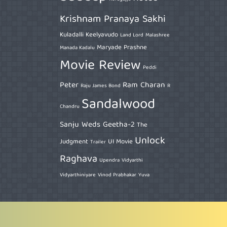
Krishnam Pranaya Sakhi
Kuladalli Keelyavudo
Land Lord
Malashree
Maryade Prashne
Manada Kadalu
Movie Review
Peddi
Peter
Ram Charan
Raju James Bond
R
Sandalwood
Chandru
Sanju Weds Geetha-2
The
Unlock
Judgment
UI Movie
Trailer
Raghava
Upendra
Vidyarthi
Vidyarthiniyare
Vinod Prabhakar
Yuva