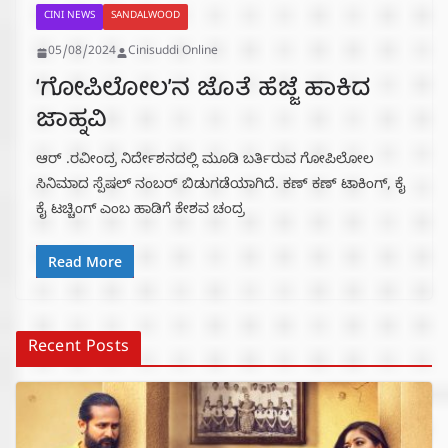
CINI NEWS
SANDALWOOD
05/08/2024
Cinisuddi Online
‘ಗೋಪಿಲೋಲ’ನ ಜೊತೆ ಹೆಜ್ಜೆ ಹಾಕಿದ
ಜಾಹ್ನವಿ
ಆರ್ .ರವೀಂದ್ರ ನಿರ್ದೇಶನದಲ್ಲಿ ಮೂಡಿ ಬರ್ತಿರುವ ಗೋಪಿಲೋಲ
ಸಿನಿಮಾದ ಸ್ಪೆಷಲ್ ನಂಬರ್ ಬಿಡುಗಡೆಯಾಗಿದೆ. ಕಣ್ ಕಣ್ ಟಾಕಿಂಗ್, ಕೈ
ಕೈ ಟಚ್ಚಿಂಗ್ ಎಂಬ ಹಾಡಿಗೆ ಕೇಶವ ಚಂದ್ರ
Read More
Recent Posts