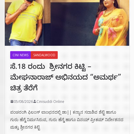
CINI NEWS
SANDALWOOD
ಸೆ.18 ರಂದು ಶ್ರೀನಗರ ಕಿಟ್ಟಿ –
ಮೇಘನಾರಾಜ್ ಅಭಿನಯದ “ಅಮರ್ಥ”
ಚಿತ್ರ ತೆರೆಗೆ
05/08/2026
Cinisuddi Online
ಪಂಚರಂಗಿ ಫಿಲಂಸ್ ಲಾಂಛನದಲ್ಲಿ ಡಾ|| ಕನ್ಯಾನ ಸದಾಶಿವ ಶೆಟ್ಟಿ ಹಾಗೂ
ಗುರು ಹೆಗ್ಡೆ ನಿರ್ಮಸಿರುವ, ಗುರು ಹೆಗ್ಡೆ ಹಾಗೂ ವಿನಯ್ ಪ್ರೀತಮ್ ನಿರ್ದೇಶನದ
ಮತ್ತು ಶ್ರೀನಗರ ಕಿಟ್ಟಿ