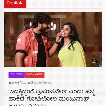
Gopilola
CINI NEWS
SANDALWOOD
20/08/2024
Cinisuddi Online
‘ಇದ್ದಕ್ಕಿದ್ದಂಗೆ ಪ್ರಪಂಚವೆಲ್ಲಾ’ ಎಂದು ಹೆಜ್ಜೆ
ಹಾಕಿದ ‘ಗೋಪಿಲೋಲ’ ಮಂಜುನಾಥ್