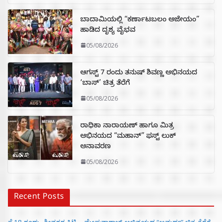
ಬಾದಾಮಿಯಲ್ಲಿ “ಕರ್ಣಾಟಬಲಂ ಅಜೇಯಂ”
ಹಾಡಿದ ದೃಶ್ಯ ವೈಭವ
05/08/2026
ಆಗಸ್ಟ್ 7 ರಂದು ತನುಷ್ ಶಿವಣ್ಣ ಅಭಿನಯದ
‘ಬಾಸ್’ ಚಿತ್ರ ತೆರೆಗೆ
05/08/2026
ರಾಧಿಕಾ ನಾರಾಯಣ್ ಹಾಗೂ ಮಿತ್ರ
ಅಭಿನಯದ “ಮಹಾನ್” ಫಸ್ಟ್ ಲುಕ್
ಅನಾವರಣ
05/08/2026
Recent Posts