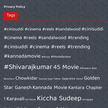
Privacy Policy
Tags
#cinisuddi
#cinisuddi #cinema #reels #sandalwood
#cinema #reels #sandalwood #trending
#cinisuddi #cinema #reels #trending
#kannadamovie
#MovieReview
#Movie
#Shivarajkumar
45 Movie
Adhipatra
Back
Golden
Chowkidar
Gajarama
Benchers
Duniya Vijay
Father
Ghost
Star Ganesh
Kannada Movie
Kantara Chapter
Kiccha Sudeep
Karavali
1
KD Movie
Koragajja