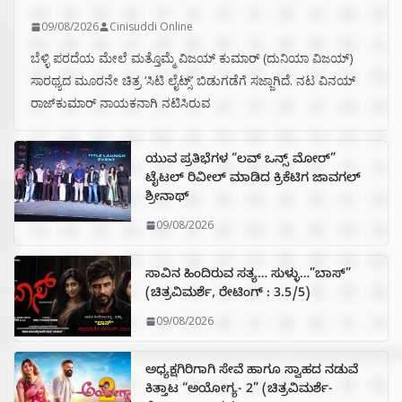
09/08/2026
Cinisuddi Online
ಬೆಳ್ಳಿ ಪರದೆಯ ಮೇಲೆ ಮತ್ತೊಮ್ಮೆ ವಿಜಯ್ ಕುಮಾರ್ (ದುನಿಯಾ ವಿಜಯ್)
ಸಾರಥ್ಯದ ಮೂರನೇ ಚಿತ್ರ ‘ಸಿಟಿ ಲೈಟ್ಸ್’ ಬಿಡುಗಡೆಗೆ ಸಜ್ಜಾಗಿದೆ. ನಟ ವಿನಯ್
ರಾಜ್‌ಕುಮಾರ್ ನಾಯಕನಾಗಿ ನಟಿಸಿರುವ
ಯುವ ಪ್ರತಿಭೆಗಳ “ಲವ್ ಒನ್ಸ್ ಮೋರ್”
ಟೈಟಲ್ ರಿವೀಲ್ ಮಾಡಿದ ಕ್ರಿಕೆಟಿಗ ಜಾವಗಲ್
ಶ್ರೀನಾಥ್
09/08/2026
ಸಾವಿನ ಹಿಂದಿರುವ ಸತ್ಯ… ಸುಳ್ಳು…”ಬಾಸ್”
(ಚಿತ್ರವಿಮರ್ಶೆ, ರೇಟಿಂಗ್ : 3.5/5)
09/08/2026
ಅಧ್ಯಕ್ಷಗಿರಿಗಾಗಿ ಸೇವೆ ಹಾಗೂ ಸ್ವಾಹದ ನಡುವೆ
ಕಿತ್ತಾಟ “ಅಯೋಗ್ಯ- 2” (ಚಿತ್ರವಿಮರ್ಶೆ-