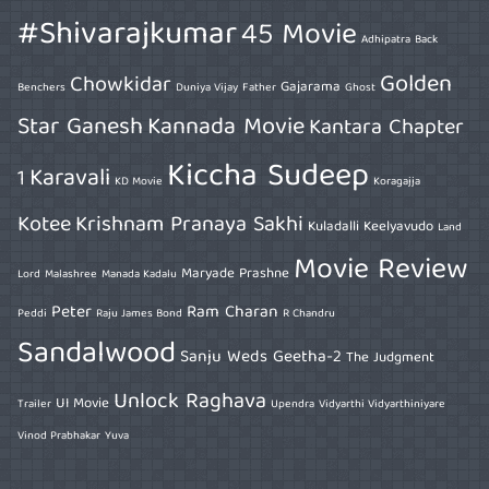
#Shivarajkumar
45 Movie
Adhipatra
Back
Golden
Chowkidar
Gajarama
Benchers
Duniya Vijay
Father
Ghost
Star Ganesh
Kannada Movie
Kantara Chapter
Kiccha Sudeep
Karavali
1
KD Movie
Koragajja
Kotee
Krishnam Pranaya Sakhi
Kuladalli Keelyavudo
Land
Movie Review
Maryade Prashne
Lord
Malashree
Manada Kadalu
Peter
Ram Charan
Peddi
Raju James Bond
R Chandru
Sandalwood
Sanju Weds Geetha-2
The Judgment
Unlock Raghava
UI Movie
Trailer
Upendra
Vidyarthi Vidyarthiniyare
Vinod Prabhakar
Yuva