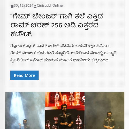
30/12/2024
Cinisuddi Online
“ಗೇಮ್ ಚೇಂಜರ್”ಗಾಗಿ ತಲೆ ಎತ್ತಿದ
ರಾಮ್ ಚರಣ್ 256 ಅಡಿ ಎತ್ತರದ
ಕಟೌಟ್.
ಗ್ಲೋಬಲ್ ಸ್ಟಾರ್ ರಾಮ್ ಚರಣ್ ನಟನೆಯ ಬಹುನಿರೀಕ್ಷಿತ ಸಿನಿಮಾ
ಗೇಮ್ ಚೇಂಜರ್ ಬಿಡುಗಡೆಗೆ ಸಜ್ಜಾಗಿದೆ. ಅಮೆರಿಕಾದ ನೆಲದಲ್ಲಿ ಅದ್ಧೂರಿ
ಪ್ರೀ-ರಿಲೀಸ್ ಇವೆಂಟ್ ಮಾಡುವ ಮೂಲಕ ಭಾರತೀಯ ಚಿತ್ರರಂಗದ
Read More