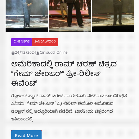
CINI NEWS
SANDALWOOD
24/12/2024
Cinisuddi Online
ಅಮೆರಿಕಾದಲ್ಲಿ ರಾಮ್ ಚರಣ್ ಚಿತ್ರದ
“ಗೇಮ್ ಚೇಂಜರ್” ಪ್ರೀ-ರಿಲೀಸ್
ಈವೆಂಟ್
ಗ್ಲೋಬಲ್ ಸ್ಟಾರ್ ರಾಮ್ ಚರಣ್ ನಾಯಕನಾಗಿ ನಟಿಸಿರುವ ಬಹುನಿರೀಕ್ಷಿತ
ಸಿನಿಮಾ ‘ಗೇಮ್ ಚೇಂಜರ್’ ಪ್ರೀ-ರಿಲೀಸ್ ಈವೆಂಟ್ ಅಮೆರಿಕಾದ
ಡಲ್ಲಾಸ್ ನಲ್ಲಿ ಅದ್ಧೂರಿಯಾಗಿ ನಡೆದಿದೆ. ಭಾರತೀಯ ಚಿತ್ರರಂಗದ
ಇತಿಹಾಸದಲ್ಲಿ
Read More