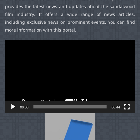
provides the latest news and updates about the sandalwood
film industry. It offers a wide range of news articles,
including exclusive news on prominent events. You can find
more information with this portal.
Video
Player
00:00
00:44