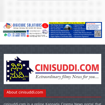
About cinisuddi.com
cinisuddi.com
is a online Kannada Cinema News portal that