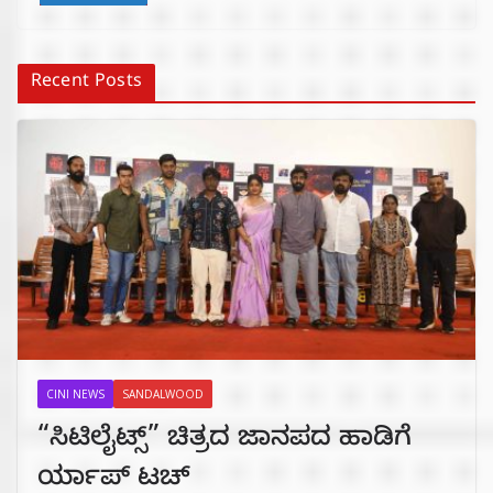
Recent Posts
CINI NEWS
SANDALWOOD
“ಸಿಟಿಲೈಟ್ಸ್‌” ಚಿತ್ರದ ಜಾನಪದ ಹಾಡಿಗೆ
ರ್ಯಾಪ್‌ ಟಚ್‌