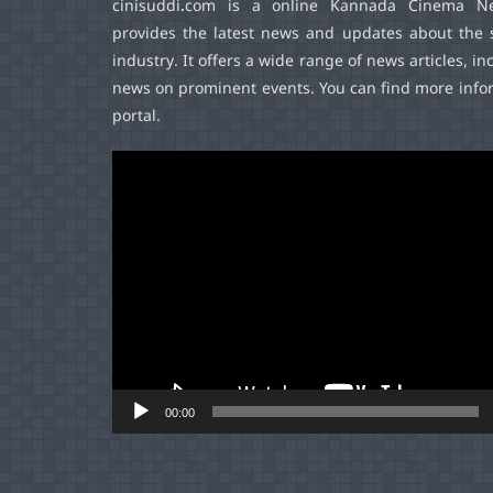
cinisuddi.com
is a online Kannada Cinema Ne
provides the latest news and updates about the 
industry. It offers a wide range of news articles, in
news on prominent events. You can find more infor
portal.
Video
Player
00:00