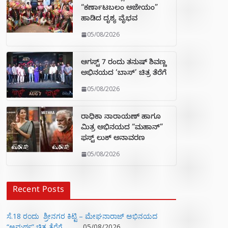
“ಕರ್ಣಾಟಬಲಂ ಅಜೇಯಂ”
ಹಾಡಿದ ದೃಶ್ಯ ವೈಭವ
05/08/2026
ಆಗಸ್ಟ್ 7 ರಂದು ತನುಷ್ ಶಿವಣ್ಣ
ಅಭಿನಯದ ‘ಬಾಸ್’ ಚಿತ್ರ ತೆರೆಗೆ
05/08/2026
ರಾಧಿಕಾ ನಾರಾಯಣ್ ಹಾಗೂ
ಮಿತ್ರ ಅಭಿನಯದ “ಮಹಾನ್”
ಫಸ್ಟ್ ಲುಕ್ ಅನಾವರಣ
05/08/2026
Recent Posts
ಸೆ.18 ರಂದು ಶ್ರೀನಗರ ಕಿಟ್ಟಿ – ಮೇಘನಾರಾಜ್ ಅಭಿನಯದ
“ಅಮರ್ಥ” ಚಿತ್ರ ತೆರೆಗೆ
05/08/2026