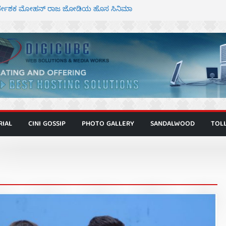
ನಿರ್ದೇಶಕ ಮೋಹನ್ ರಾಜ ಜೋಡಿಯ ಹೊಸ ಸಿನಿಮಾ
ರ ಕಿಟ್ಟಿ – ಮೇಘನಾರಾಜ್ ಅಭಿನಯದ “ಅಮರ್ಥ” ಚಿತ್ರ
್ಣಾಟಬಲಂ ಅಜೇಯಂ” ಹಾಡಿದ ದೃಶ್ಯ ವೈಭವ
್ ಶಿವಣ್ಣ ಅಭಿನಯದ ‘ಬಾಸ್’ ಚಿತ್ರ ತೆರೆಗೆ
ಾಗೂ ಮಿತ್ರ ಅಭಿನಯದ “ಮಹಾನ್” ಫಸ್ಟ್ ಲುಕ್
RIAL
CINI GOSSIP
PHOTO GALLERY
SANDALWOOD
TOL