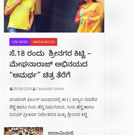
CINI NEWS
SANDALWOOD
ಸೆ.18 ರಂದು ಶ್ರೀನಗರ ಕಿಟ್ಟಿ –
ಮೇಘನಾರಾಜ್ ಅಭಿನಯದ
“ಅಮರ್ಥ” ಚಿತ್ರ ತೆರೆಗೆ
05/08/2026
Cinisuddi Online
ಪಂಚರಂಗಿ ಫಿಲಂಸ್ ಲಾಂಛನದಲ್ಲಿ ಡಾ|| ಕನ್ಯಾನ ಸದಾಶಿವ
ಶೆಟ್ಟಿ ಹಾಗೂ ಗುರು ಹೆಗ್ಡೆ ನಿರ್ಮಸಿರುವ, ಗುರು ಹೆಗ್ಡೆ ಹಾಗೂ
ವಿನಯ್ ಪ್ರೀತಮ್ ನಿರ್ದೇಶನದ ಮತ್ತು ಶ್ರೀನಗರ ಕಿಟ್ಟಿ
ಬಾದಾಮಿಯಲ್ಲಿ