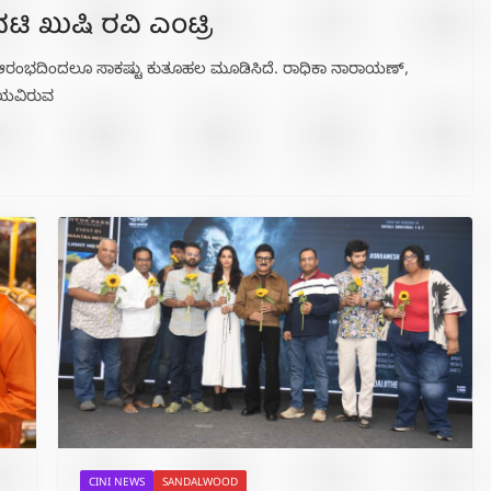
ನಟಿ ಖುಷಿ ರವಿ ಎಂಟ್ರಿ
ರಂಭದಿಂದಲೂ ಸಾಕಷ್ಟು ಕುತೂಹಲ ಮೂಡಿಸಿದೆ.‌ ರಾಧಿಕಾ ನಾರಾಯಣ್,
ನಯವಿರುವ
CINI NEWS
SANDALWOOD