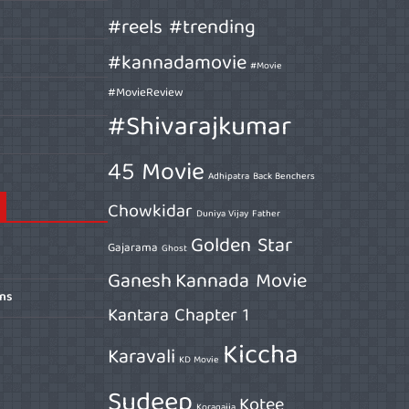
#reels #trending
#kannadamovie
#Movie
#MovieReview
#Shivarajkumar
45 Movie
Adhipatra
Back Benchers
Chowkidar
Duniya Vijay
Father
Golden Star
Gajarama
Ghost
Ganesh
Kannada Movie
ons
Kantara Chapter 1
Kiccha
Karavali
KD Movie
Sudeep
Kotee
Koragajja