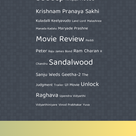
Krishnam Pranaya Sakhi
Kuladalli Keelyavudo
Land Lord
Malashree
Maryade Prashne
Manada Kadalu
Movie Review
Peddi
Peter
Ram Charan
Raju James Bond
R
Sandalwood
Chandru
Sanju Weds Geetha-2
The
Unlock
Judgment
UI Movie
Trailer
Raghava
Upendra
Vidyarthi
Vidyarthiniyare
Vinod Prabhakar
Yuva