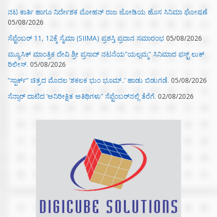
ನಟ ಕಾರ್ತಿ ಹಾಗೂ ನಿರ್ದೇಶಕ ಮೋಹನ್ ರಾಜ ಜೋಡಿಯ ಹೊಸ ಸಿನಿಮಾ ಘೋಷಣೆ
05/08/2026
ಸೆಪ್ಟೆಂಬರ್ 11, 12ಕ್ಕೆ ಸೈಮಾ (SIIMA) ಪ್ರಶಸ್ತಿ ಪ್ರದಾನ ಸಮಾರಂಭ
05/08/2026
ಮ್ಯೂಸಿಕ್‌ ಮಾಂತ್ರಿಕ ದೇವಿ ಶ್ರೀ ಪ್ರಸಾದ್ ನಟನೆಯ”ಯಲ್ಲಮ್ಮ” ಸಿನಿಮಾದ ಫಸ್ಟ್‌ ಲುಕ್‌
ರಿಲೀಸ್.
05/08/2026
“ಸ್ಪಾರ್ಕ್” ಚಿತ್ರದ ಮೊದಲ‌ ‘ಶಕಲಕ ಭುಂ‌ ಭೂಮ್..’ ಹಾಡು ಬಿಡುಗಡೆ.
05/08/2026
ಸೆನ್ಸಾರ್ ದಾಟಿದ ‘ಅನಿರೀಕ್ಷಿತ ಅತಿಥಿಗಳು” ಸೆಪ್ಟೆಂಬರ್‌ನಲ್ಲಿ ತೆರೆಗೆ.
02/08/2026