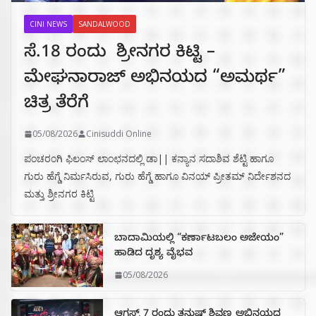
CINI NEWS
SANDALWOOD
ಸೆ.18 ರಂದು ಶ್ರೀನಗರ ಕಿಟ್ಟಿ –
ಮೇಘನಾರಾಜ್ ಅಭಿನಯದ “ಅಮರ್ಥ”
ಚಿತ್ರ ತೆರೆಗೆ
05/08/2026
Cinisuddi Online
ಪಂಚರಂಗಿ ಫಿಲಂಸ್ ಲಾಂಛನದಲ್ಲಿ ಡಾ|| ಕನ್ಯಾನ ಸದಾಶಿವ ಶೆಟ್ಟಿ ಹಾಗೂ
ಗುರು ಹೆಗ್ಡೆ ನಿರ್ಮಸಿರುವ, ಗುರು ಹೆಗ್ಡೆ ಹಾಗೂ ವಿನಯ್ ಪ್ರೀತಮ್ ನಿರ್ದೇಶನದ
ಮತ್ತು ಶ್ರೀನಗರ ಕಿಟ್ಟಿ
ಬಾದಾಮಿಯಲ್ಲಿ “ಕರ್ಣಾಟಬಲಂ ಅಜೇಯಂ”
ಹಾಡಿದ ದೃಶ್ಯ ವೈಭವ
05/08/2026
ಆಗಸ್ಟ್ 7 ರಂದು ತನುಷ್ ಶಿವಣ್ಣ ಅಭಿನಯದ