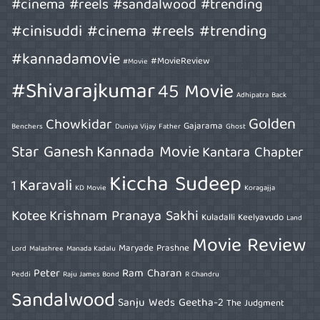
#cinema #reels #sandalwood #trending
#cinisuddi #cinema #reels #trending
#kannadamovie
#MovieReview
#Movie
#Shivarajkumar
45 Movie
Adhipatra
Back
Golden
Chowkidar
Gajarama
Benchers
Duniya Vijay
Father
Ghost
Star Ganesh
Kannada Movie
Kantara Chapter
Kiccha Sudeep
Karavali
1
KD Movie
Koragajja
Kotee
Krishnam Pranaya Sakhi
Kuladalli Keelyavudo
Land
Movie Review
Maryade Prashne
Lord
Malashree
Manada Kadalu
Peter
Ram Charan
Peddi
Raju James Bond
R Chandru
Sandalwood
Sanju Weds Geetha-2
The Judgment