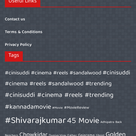
Useful Links
Contact us
Terms & Conditions
Privacy Policy
Tags
#cinisuddi
#cinisuddi #cinema #reels #sandalwood
#cinema #reels #sandalwood #trending
#cinisuddi #cinema #reels #trending
#kannadamovie
#MovieReview
#Movie
#Shivarajkumar
45 Movie
Adhipatra
Back
Golden
Chowkidar
Gajarama
Benchers
Duniya Vijay
Father
Ghost