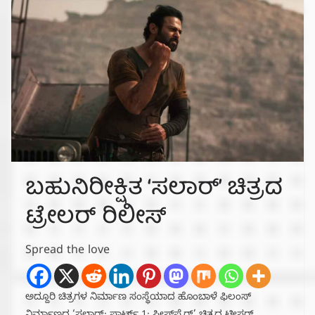
ಬಹುನಿರೀಕ್ಷಿತ ‘ಸಲಾರ್’ ಚಿತ್ರದ
ಟ್ರೇಲರ್ ರಿಲೀಸ್
Spread the love
ಅದ್ದೂರಿ ಚಿತ್ರಗಳ ನಿರ್ಮಾಣ ಸಂಸ್ಥೆಯಾದ ಹೊಂಬಾಳೆ ಫಿಲಂಸ್