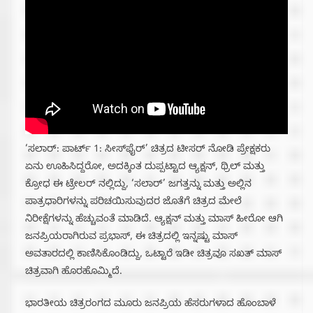
‘ಸಲಾರ್: ಪಾರ್ಟ್ 1: ಸೀಸ್‍ಫೈರ್’ ಚಿತ್ರದ ಟೀಸರ್ ನೋಡಿ ಪ್ರೇಕ್ಷಕರು
ಏನು ಊಹಿಸಿದ್ದರೋ, ಅದಕ್ಕಿಂತ ದುಪ್ಪಟ್ಟಾದ ಆ್ಯಕ್ಷನ್‍, ಥ್ರಿಲ್‍ ಮತ್ತು
ಕ್ರೋಧ ಈ ಟ್ರೇಲರ್ ನಲ್ಲಿದ್ದು, ‘ಸಲಾರ್’ ಜಗತ್ತನ್ನು ಮತ್ತು ಅಲ್ಲಿನ
ಪಾತ್ರಧಾರಿಗಳನ್ನು ಪರಿಚಯಿಸುವುದರ ಜೊತೆಗೆ ಚಿತ್ರದ ಮೇಲೆ
ನಿರೀಕ್ಷೆಗಳನ್ನು ಹೆಚ್ಚುವಂತೆ ಮಾಡಿದೆ. ಆ್ಯಕ್ಷನ್‍ ಮತ್ತು ಮಾಸ್ ಹೀರೋ ಆಗಿ
ಜನಪ್ರಿಯರಾಗಿರುವ ಪ್ರಭಾಸ್‍, ಈ ಚಿತ್ರದಲ್ಲಿ ಇನ್ನಷ್ಟು ಮಾಸ್‍
ಅವತಾರದಲ್ಲಿ ಕಾಣಿಸಿಕೊಂಡಿದ್ದು, ಒಟ್ಟಾರೆ ಇಡೀ ಚಿತ್ರವೂ ಸಖತ್‍ ಮಾಸ್‍
ಚಿತ್ರವಾಗಿ ಹೊರಹೊಮ್ಮಿದೆ.
ಭಾರತೀಯ ಚಿತ್ರರಂಗದ ಮೂರು ಜನಪ್ರಿಯ ಹೆಸರುಗಳಾದ ಹೊಂಬಾಳೆ