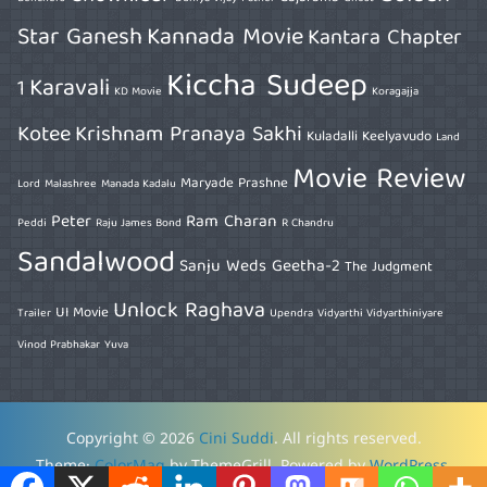
Star Ganesh
Kannada Movie
Kantara Chapter
Kiccha Sudeep
Karavali
1
KD Movie
Koragajja
Kotee
Krishnam Pranaya Sakhi
Kuladalli Keelyavudo
Land
Movie Review
Maryade Prashne
Lord
Malashree
Manada Kadalu
Peter
Ram Charan
Peddi
Raju James Bond
R Chandru
Sandalwood
Sanju Weds Geetha-2
The Judgment
Unlock Raghava
UI Movie
Trailer
Upendra
Vidyarthi Vidyarthiniyare
Vinod Prabhakar
Yuva
Copyright © 2026
Cini Suddi
. All rights reserved.
Theme:
ColorMag
by ThemeGrill. Powered by
WordPress
.