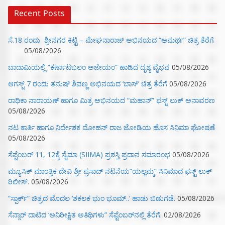
Recent Posts
ಸೆ.18 ರಂದು ಶ್ರೀನಗರ ಕಿಟ್ಟಿ – ಮೇಘನಾರಾಜ್ ಅಭಿನಯದ “ಅಮರ್ಥ” ಚಿತ್ರ ತೆರೆಗೆ
05/08/2026
ಬಾದಾಮಿಯಲ್ಲಿ “ಕರ್ಣಾಟಬಲಂ ಅಜೇಯಂ” ಹಾಡಿದ ದೃಶ್ಯ ವೈಭವ
05/08/2026
ಆಗಸ್ಟ್ 7 ರಂದು ತನುಷ್ ಶಿವಣ್ಣ ಅಭಿನಯದ ‘ಬಾಸ್’ ಚಿತ್ರ ತೆರೆಗೆ
05/08/2026
ರಾಧಿಕಾ ನಾರಾಯಣ್ ಹಾಗೂ ಮಿತ್ರ ಅಭಿನಯದ “ಮಹಾನ್” ಫಸ್ಟ್ ಲುಕ್ ಅನಾವರಣ
05/08/2026
ನಟ ಕಾರ್ತಿ ಹಾಗೂ ನಿರ್ದೇಶಕ ಮೋಹನ್ ರಾಜ ಜೋಡಿಯ ಹೊಸ ಸಿನಿಮಾ ಘೋಷಣೆ
05/08/2026
ಸೆಪ್ಟೆಂಬರ್ 11, 12ಕ್ಕೆ ಸೈಮಾ (SIIMA) ಪ್ರಶಸ್ತಿ ಪ್ರದಾನ ಸಮಾರಂಭ
05/08/2026
ಮ್ಯೂಸಿಕ್‌ ಮಾಂತ್ರಿಕ ದೇವಿ ಶ್ರೀ ಪ್ರಸಾದ್ ನಟನೆಯ”ಯಲ್ಲಮ್ಮ” ಸಿನಿಮಾದ ಫಸ್ಟ್‌ ಲುಕ್‌
ರಿಲೀಸ್.
05/08/2026
“ಸ್ಪಾರ್ಕ್” ಚಿತ್ರದ ಮೊದಲ‌ ‘ಶಕಲಕ ಭುಂ‌ ಭೂಮ್..’ ಹಾಡು ಬಿಡುಗಡೆ.
05/08/2026
ಸೆನ್ಸಾರ್ ದಾಟಿದ ‘ಅನಿರೀಕ್ಷಿತ ಅತಿಥಿಗಳು” ಸೆಪ್ಟೆಂಬರ್‌ನಲ್ಲಿ ತೆರೆಗೆ.
02/08/2026