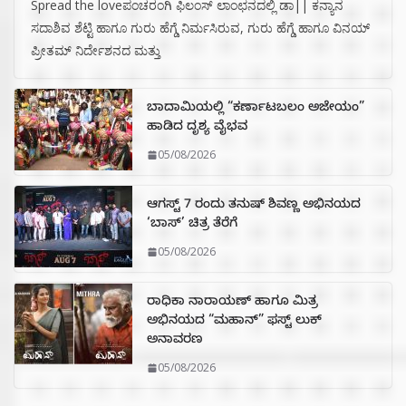
Spread the loveಪಂಚರಂಗಿ ಫಿಲಂಸ್ ಲಾಂಛನದಲ್ಲಿ ಡಾ|| ಕನ್ಯಾನ
ಸದಾಶಿವ ಶೆಟ್ಟಿ ಹಾಗೂ ಗುರು ಹೆಗ್ಡೆ ನಿರ್ಮಸಿರುವ, ಗುರು ಹೆಗ್ಡೆ ಹಾಗೂ ವಿನಯ್
ಪ್ರೀತಮ್ ನಿರ್ದೇಶನದ ಮತ್ತು
ಬಾದಾಮಿಯಲ್ಲಿ “ಕರ್ಣಾಟಬಲಂ ಅಜೇಯಂ”
ಹಾಡಿದ ದೃಶ್ಯ ವೈಭವ
05/08/2026
ಆಗಸ್ಟ್ 7 ರಂದು ತನುಷ್ ಶಿವಣ್ಣ ಅಭಿನಯದ
‘ಬಾಸ್’ ಚಿತ್ರ ತೆರೆಗೆ
05/08/2026
ರಾಧಿಕಾ ನಾರಾಯಣ್ ಹಾಗೂ ಮಿತ್ರ
ಅಭಿನಯದ “ಮಹಾನ್” ಫಸ್ಟ್ ಲುಕ್
ಅನಾವರಣ
05/08/2026